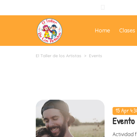
+57 310 3965
Home
Clases
El Taller de los Artistas
>
Events
15 Apr
4:3
Evento 
Actividad 