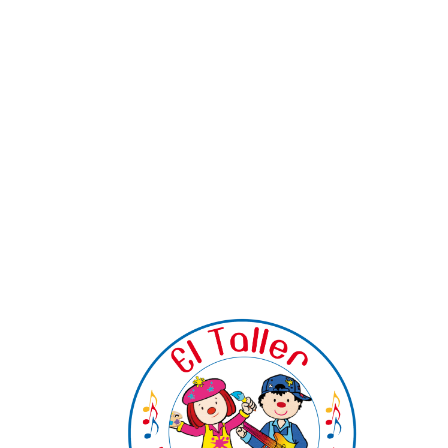
P
o
s
t
s