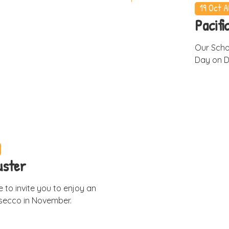
19 Oct
A
Pacifi
Our Scho
Day on D
uster
 to invite you to enjoy an
secco in November.