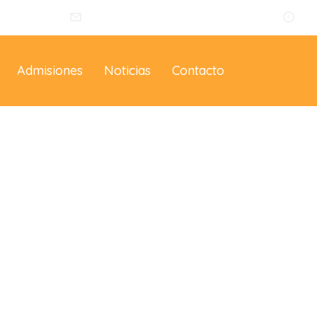
014
info@eltallerdelosartistas.co
Lu
Admisiones
Noticias
Contacto