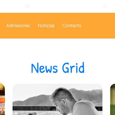
014
info@eltallerdelosartistas.co
Lu
Admisiones
Noticias
Contacto
News Grid