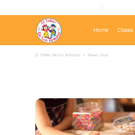
+57 310 3965
Home
Clases
El Taller de los Artistas
>
News Grid