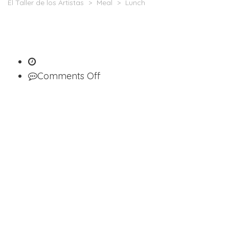
El Taller de los Artistas
>
Meal
>
Lunch
on
Comments Off