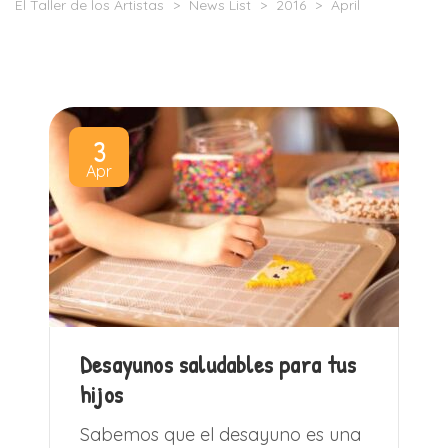
El Taller de los Artistas
>
News List
>
2016
>
April
3
Apr
Desayunos saludables para tus
hijos
Sabemos que el desayuno es una