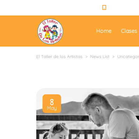
+57 310 3965
Home
Clases
El Taller de los Artistas
>
News List
>
Uncategor
8
May