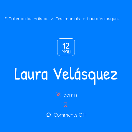
El Taller de los Artistas
>
Testimonials
>
Laura Velásquez
12
May
Laura Velásquez
Author
admin
on
Comments Off
Laura
Velásquez